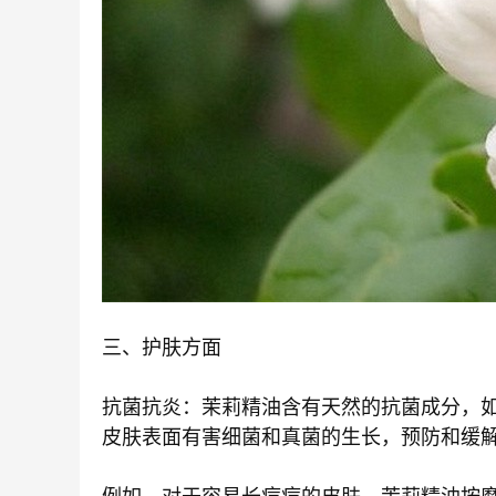
三、护肤方面
抗菌抗炎：茉莉精油含有天然的抗菌成分，
皮肤表面有害细菌和真菌的生长，预防和缓