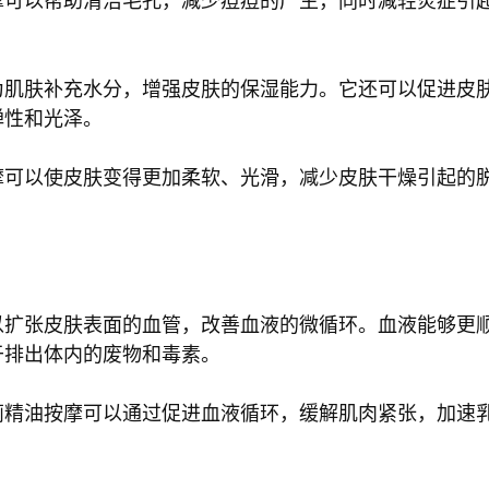
摩可以帮助清洁毛孔，减少痘痘的产生，同时减轻炎症引
为肌肤补充水分，增强皮肤的保湿能力。它还可以促进皮
弹性和光泽。
摩可以使皮肤变得更加柔软、光滑，减少皮肤干燥引起的
以扩张皮肤表面的血管，改善血液的微循环。血液能够更
于排出体内的废物和毒素。
莉精油按摩可以通过促进血液循环，缓解肌肉紧张，加速