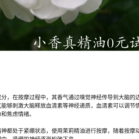
成分，在按摩过程中，其香气通过嗅觉神经传导到大脑的
气能够刺激大脑释放血清素等神经递质，血清素可以调节
力和焦虑情绪。
精神都处于紧绷状态，使用茉莉精油进行按摩，随着按摩