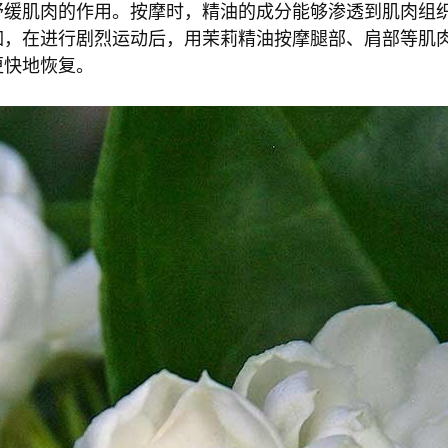
舒缓肌肉的作用。按摩时，精油的成分能够渗透到肌肉组
如，在进行剧烈运动后，用茉莉精油按摩腿部、肩部等肌
更快地恢复。