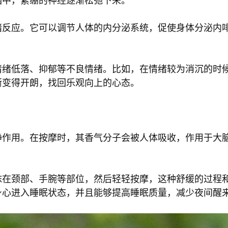
园中，紧绷的神经逐渐松弛下来。
绪反应。它可以调节人体的内分泌系统，促使身体分泌内
情绪低落、抑郁等不良情绪。比如，在情绪较为消沉的时
渐变得开朗，找回乐观向上的心态。
静作用。在按摩时，其香气分子会被人体吸收，作用于大
抹在颈部、手腕等部位，然后轻轻按摩，这种舒缓的过程
身心进入睡眠状态，并且能够提高睡眠质量，减少夜间醒