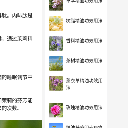
草本精油功效用法
啡肽。内啡肽是
树脂精油功效用法
候，通过茉莉精
香料精油功效用法
茶树精油功效用法
脑的睡眠调节中
薰衣草精油功效用
法
和茉莉的芬芳能
玫瑰精油功效用法
来的次数。
精油祛痘印去疤痕