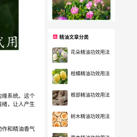
精油文章分类
花朵精油功效用法
柑橘精油功效用法
根部精油功效用法
边缘系统。这个
情绪，让人产生
树木精油功效用法
动作和精油香气