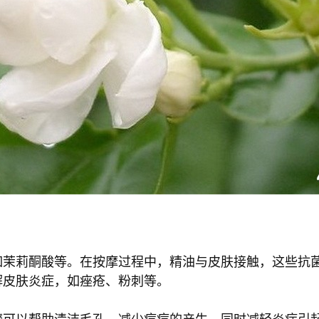
如茉莉酮酸等。在按摩过程中，精油与皮肤接触，这些抗
解皮肤炎症，如痤疮、粉刺等。