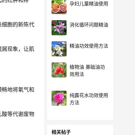
起的红肿和疼
孕妇儿童精油使用
肤细胞的新陈代
消化循环问题精油
精油功效使用方法
脱屑现象，让肌
植物油 基础油功
效用法
顺畅地将氧气和
纯露花水功效使用
方法
乳酸等代谢废物
相关帖子