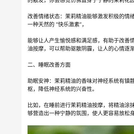
的散发，你会感觉仿佛置身于宁静的茉莉花
改善情绪状态：茉莉精油能够激发积极的情
一种天然的 “快乐激素”，
能够让人产生愉悦感和满足感，有助于改善
油按摩，可以帮助驱散阴霾，让人的心情逐
二、睡眠改善方面
助眠安神：茉莉精油的香味对神经系统有镇
枢，降低神经系统的兴奋性。
比如，在睡前进行茉莉精油按摩，将精油涂
够营造出一种宁静的氛围，使人更容易放松