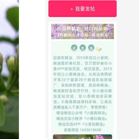
+ 我要发帖