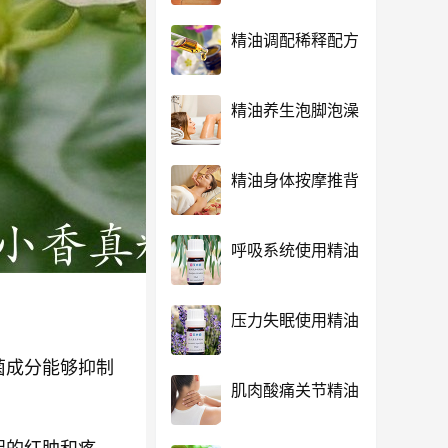
精油调配稀释配方
精油养生泡脚泡澡
精油身体按摩推背
呼吸系统使用精油
压力失眠使用精油
菌成分能够抑制
肌肉酸痛关节精油