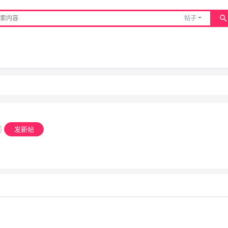
帖子
发新帖