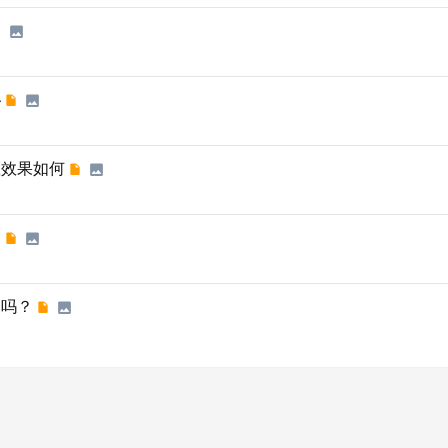
秘
斑效果如何
？
用吗？