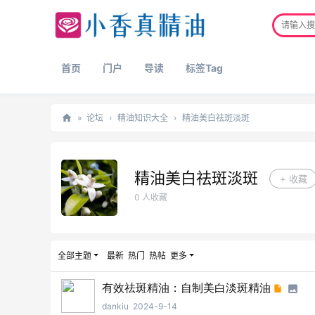
首页
门户
导读
标签Tag
»
论坛
›
精油知识大全
›
精油美白祛斑淡斑
正
品
精油美白祛斑淡斑
+ 收藏
精
0 人收藏
油
网
全部主题
最新
热门
热帖
更多
有效祛斑精油：自制美白淡斑精油
dankiu
2024-9-14