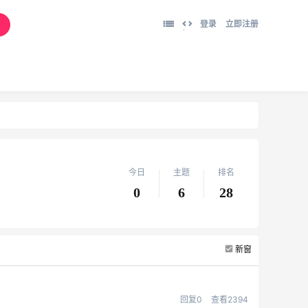
登录
立即注册
切
换
到
宽
版
今日
主题
排名
0
6
28
新窗
回复0
查看2394