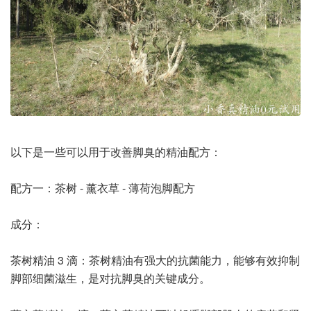
以下是一些可以用于改善脚臭的精油配方：
配方一：茶树 - 薰衣草 - 薄荷泡脚配方
成分：
茶树精油 3 滴：茶树精油有强大的抗菌能力，能够有效抑制
脚部细菌滋生，是对抗脚臭的关键成分。