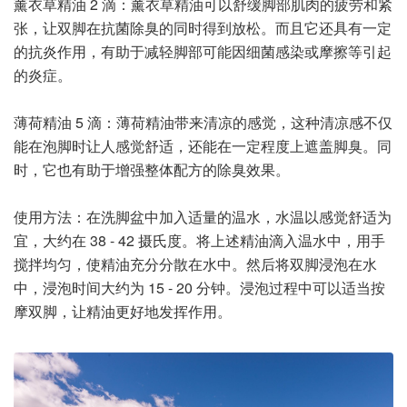
薰衣草精油 2 滴：薰衣草精油可以舒缓脚部肌肉的疲劳和紧
张，让双脚在抗菌除臭的同时得到放松。而且它还具有一定
的抗炎作用，有助于减轻脚部可能因细菌感染或摩擦等引起
的炎症。
薄荷精油 5 滴：薄荷精油带来清凉的感觉，这种清凉感不仅
能在泡脚时让人感觉舒适，还能在一定程度上遮盖脚臭。同
时，它也有助于增强整体配方的除臭效果。
使用方法：在洗脚盆中加入适量的温水，水温以感觉舒适为
宜，大约在 38 - 42 摄氏度。将上述精油滴入温水中，用手
搅拌均匀，使精油充分分散在水中。然后将双脚浸泡在水
中，浸泡时间大约为 15 - 20 分钟。浸泡过程中可以适当按
摩双脚，让精油更好地发挥作用。