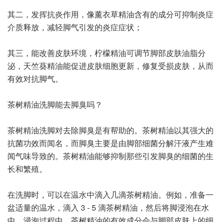
其二，发挥抗炎作用，像薰衣草精油含有的成分可抑制炎症
介质释放，减轻脚气引发的炎症症状；
其三，能改善皮肤环境，柠檬精油可调节脚部皮肤油脂分
泌，天竺葵精油能促进皮肤细胞更新，修复受损皮肤，从而
有效对抗脚气。
茶树精油洗脚能去脚臭吗？
茶树精油洗脚对去除脚臭是有帮助的。茶树精油以其强大的
抗菌功效而闻名，而脚臭主要是由脚部细菌分解汗液产生难
闻气味导致的。茶树精油能够抑制那些引发脚臭的细菌的生
长和繁殖。
在洗脚时，可以在温水中滴入几滴茶树精油。例如，准备一
盆适量的温水，滴入 3 - 5 滴茶树精油，然后将脚浸泡在水
中。浸泡过程中，茶树精油的有效成分会与脚部皮肤上的细