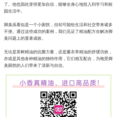
了。他也因此变得更加自信，能够全身心地投入到学习和校
园生活中。
脚臭虽看似是一个小困扰，但却可能给生活和社交带来诸多
不便。通过这些成功的案例，我们见证了精油配方在解决脚
臭问题上的显著成效。
无论是茶树精油的抗菌力量，还是薰衣草精油的舒缓功效，
亦或是其他各种精油的独特作用，它们相互配合，为饱受脚
臭困扰的人们带来了清新与自信。