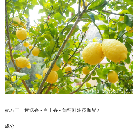
配方三：迷迭香 - 百里香 - 葡萄籽油按摩配方
成分：