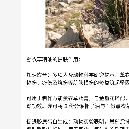
薰衣草精油的护肤作用：
加速愈合：多项人及动物科学研究揭示，薰
擦伤、瘀伤及烧伤等肌肤损伤的修复筑起坚
可用于制作万能薰衣草药膏，与金盏花搭配
愈功效。亦可将 3 份分馏椰子油与 1 份
促进胶原蛋白生成：动物实验表明，局部涂