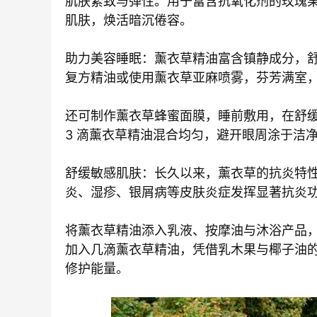
肌肤紧致与弹性。用于富含抗氧化剂的玫瑰
肌肤，焕活暗沉倦容。
助力美容睡眠：薰衣草精油富含镇静成分，
复方精油或使用薰衣草亚麻喷雾，芬芳满室
还可制作薰衣草蜂蜜面膜，睡前敷用，在舒缓肌
3 滴薰衣草精油混合均匀，避开眼周涂于洁净
舒缓敏感肌肤：长久以来，薰衣草的抗炎特
炎、湿疹、银屑病等皮肤炎症发挥显著抗炎
将薰衣草精油添入乳液、按摩油与沐浴产品
加入几滴薰衣草精油，凭借乳木果与椰子油
修护能量。