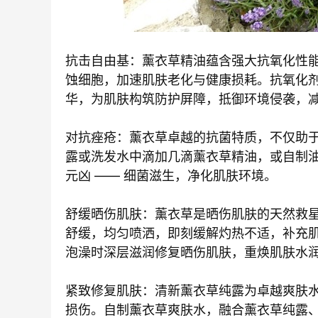
抗击自由基：薰衣草精油蕴含强大抗氧化性
蚀细胞，加速肌肤老化与健康损耗。抗氧化
华，为肌肤构筑防护屏障，抵御环境侵袭，
对抗痤疮：薰衣草卓越的抗菌特质，不仅助
露或洗发水中滴加几滴薰衣草精油，或自制
元凶 —— 细菌滋生，净化肌肤环境。
舒缓晒伤肌肤：薰衣草是晒伤肌肤的天然救
舒缓，均匀喷洒，即刻缓解灼热不适，补充
泡澡时深层滋润修复晒伤肌肤，重焕肌肤水
紧致修复肌肤：清新薰衣草纯露为卓越爽肤
损伤。自制薰衣草爽肤水，融合薰衣草纯露