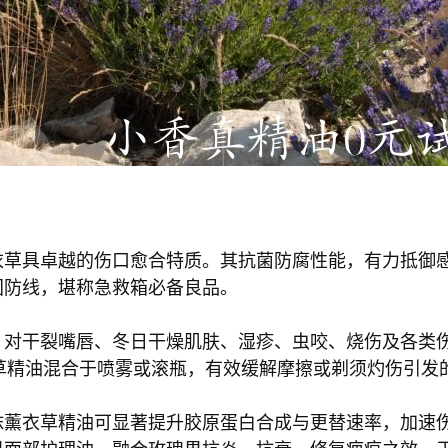
衣草具卓越的伤口愈合特质。其抗菌防腐性能，有力抵御
固防线，堪称急救箱必备良品。
，对干裂嘴唇、冬日干燥肌肤、湿疹、虫咬、烧伤及各类
薰衣草精油混合于喷雾或滚瓶，有效缓解摩擦或剃须灼伤引发
抹薰衣草精油可显著提升胶原蛋白合成与更替速率，加速