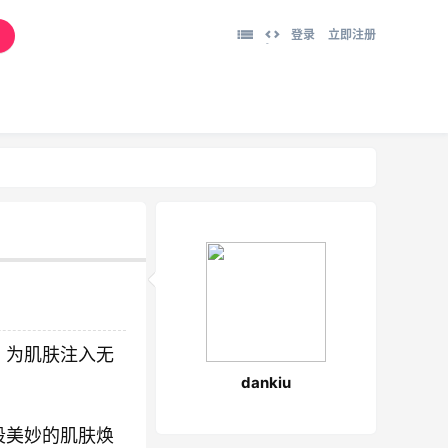
登录
立即注册
切
换
到
宽
版
，为肌肤注入无
dankiu
段美妙的肌肤焕