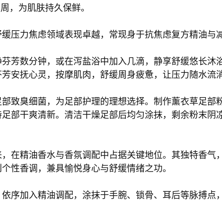
4 周，为肌肤持久保鲜。
舒缓压力焦虑领域表现卓越，常现身于抗焦虑复方精油与
静芬芳数分钟，或在泻盐浴中加入几滴，静享舒缓悠长沐
芬芳安抚心灵，按摩肌肉，舒缓周身疲惫，让压力随水流
足部致臭细菌，为足部护理的理想选择。制作薰衣草足部
持足部干爽清新。清洁干燥足部后均匀涂抹，剩余粉末阴
来，在精油香水与香氛调配中占据关键地位。其独特香气
创个性香调，兼具愉悦身心与舒缓情绪之功。
，依序加入精油调配，涂抹于手腕、锁骨、耳后等脉搏点