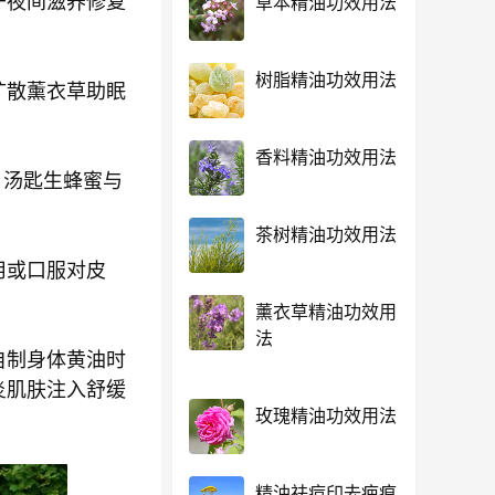
于夜间滋养修复
草本精油功效用法
树脂精油功效用法
扩散薰衣草助眠
香料精油功效用法
 汤匙生蜂蜜与
茶树精油功效用法
用或口服对皮
薰衣草精油功效用
法
自制身体黄油时
炎肌肤注入舒缓
玫瑰精油功效用法
精油祛痘印去疤痕