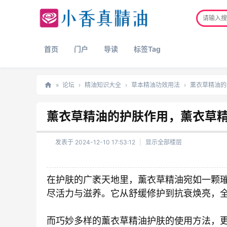
首页
门户
导读
标签Tag
»
论坛
›
精油知识大全
›
草本精油功效用法
›
薰衣草精油的
正
薰衣草精油的护肤作用，薰衣草
品
精
发表于 2024-12-10 17:53:12
|
显示全部楼层
油
网
在护肤的广袤天地里，薰衣草精油宛如一颗
尽活力与滋养。它从舒缓修护到抗衰焕亮，
而巧妙多样的薰衣草精油护肤的使用方法，