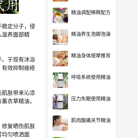
精油调配稀释配方
不稳定分子，侵
精油养生泡脚泡澡
入滋养面部精
精油身体按摩推背
手。于现有沐浴
，有效抑制痤疮
呼吸系统使用精油
伤肌肤带来沁凉
压力失眠使用精油
与薰衣草精油，
肌肉酸痛关节精油
、修复晒伤肌肤
雾均匀喷洒面