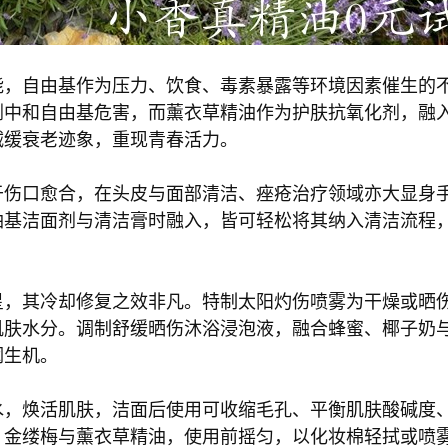
能，自由基作为压力、饮食、毒素暴露等环境因素催生的
剂中和自由基危害，而薰衣草精油作为护肤抗氧化剂，融
减缓衰老迹象，重现青春活力。
于伤口愈合，在头皮与面部清洁、痤疮治疗领域亦大显身
油基洁面剂与清洁膏时融入，皆可轻松将其纳入清洁流程
星，其冷却修复之效非凡。特制太阳灼伤喷雾为干燥或晒
肌肤水分。调制舒缓晒伤沐浴浸泡液，融合蜂蜜、椰子奶
润生机。
水，焕活肌肤，洁面后使用可收缩毛孔、平衡肌肤酸碱度
、金缕梅与薰衣草精油，使用前摇匀，以化妆棉轻拭或喷