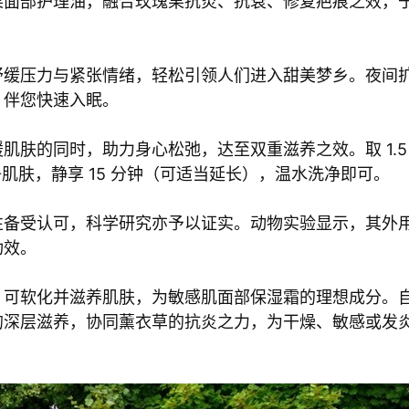
果面部护理油，融合玫瑰果抗炎、抗衰、修复疤痕之效，
舒缓压力与紧张情绪，轻松引领人们进入甜美梦乡。夜间
，伴您快速入眠。
肤的同时，助力身心松弛，达至双重滋养之效。取 1.5
肌肤，静享 15 分钟（可适当延长），温水洗净即可。
性备受认可，科学研究亦予以证实。动物实验显示，其外
功效。
，可软化并滋养肌肤，为敏感肌面部保湿霜的理想成分。
的深层滋养，协同薰衣草的抗炎之力，为干燥、敏感或发