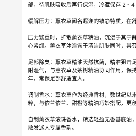
部，待肌肤吸收后再行保湿，冷藏保存 2 - 
缓解压力：薰衣草闻名遐迩的镇静特质，在
压力繁重时，扩散薰衣草精油，沉浸于其宁
心紧绷。薰衣草沐浴露于清洁肌肤同时，其
足部除臭：薰衣草精油天然抗菌，精准狙击
附湿气，与薰衣草及茶树精油协同作用，保
年，常保足部舒适宜人。
调制香水：薰衣草作为经典香材，数世纪以
粹，与依兰依兰、甜橙等精油巧妙搭配，更
自制薰衣草滚珠香水，精选轻盈无香基底油
散发迷人专属香韵。