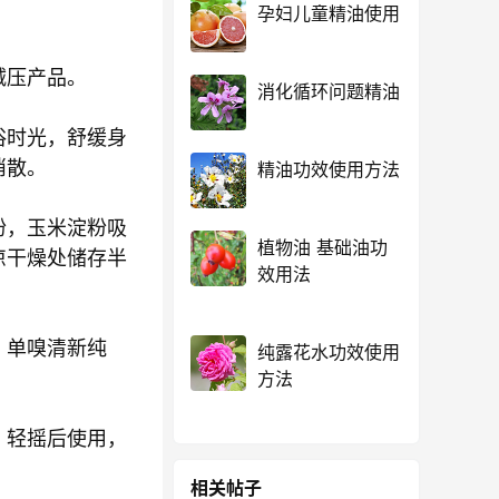
孕妇儿童精油使用
减压产品。
消化循环问题精油
浴时光，舒缓身
消散。
精油功效使用方法
粉，玉米淀粉吸
植物油 基础油功
凉干燥处储存半
效用法
，单嗅清新纯
纯露花水功效使用
方法
，轻摇后使用，
相关帖子