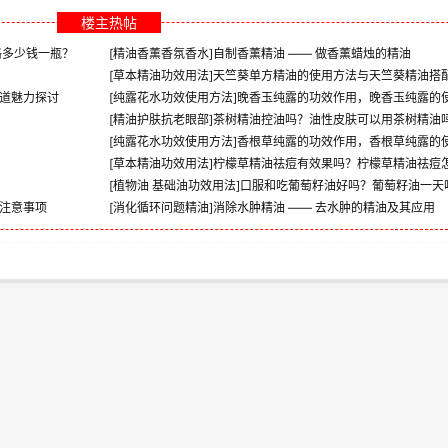
楼主热帖
格多少钱一瓶？
[
精油香薰香氛香水
]
自制香薰精油 —— 做香薰蜡烛的精油
[
草本精油功效用法
]
天竺葵单方精油的使用方法与天竺葵精油搭
道魅力探讨
[
纯露花水功效使用方法
]
晚香玉纯露的功效作用，晚香玉纯露的
[
精油护肤抗老眼部
]
茶树精油控油吗？油性皮肤可以用茶树精油
[
纯露花水功效使用方法
]
香根草纯露的功效作用，香根草纯露的
[
草本精油功效用法
]
柠檬草精油祛痘有效果吗？柠檬草精油祛痘
[
植物油 基础油功效用法
]
口服和吃葡萄籽油好吗？葡萄籽油一天
注意事项
[
消化循环问题精油
]
消除水肿精油 —— 去水肿的精油及其应用