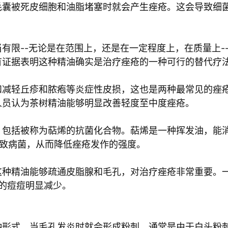
毛囊被死皮细胞和油脂堵塞时就会产生痤疮。这会导致细
有限--无论是在范围上，还是在一定程度上，在质量上-
有证据表明这种精油确实是治疗痤疮的一种可行的替代疗
和减轻丘疹和脓疱等炎症性皮损，这也是两种最常见的痤
人员认为茶树精油能够明显改善轻度至中度痤疮。
，包括被称为萜烯的抗菌化合物。萜烯是一种挥发油，能
s）的痤疮致病菌，从而降低痤疮发作的强度。
这种精油能够疏通皮脂腺和毛孔，对治疗痤疮非常重要。
者的痘痘明显减少。
种形式。当毛孔发炎时就会形成粉刺，通常是由于白头粉