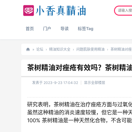
首页
门户
导读
标签Tag
»
论坛
›
精油知识大全
›
问题肌肤使用精油
›
茶树精油对痤
正
茶树精油对痤疮有效吗？茶树精
品
精
发表于 2023-9-23 17:04:32
|
显示全部楼层
油
网
研究表明，茶树精油在治疗痤疮方面与过氧
虽然这种精油的消炎速度较慢，但它是一种
100% 茶树精油是一种天然化合物，不含