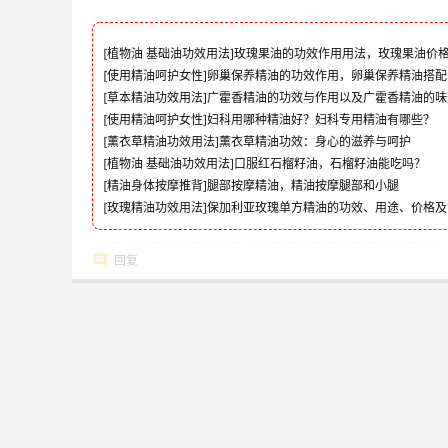
[
植物油 基础油功效用法
]
玫瑰果油的功效作用用法，玫瑰果油价
[
使用精油呵护女性
]
卵巢保养精油的功效作用，卵巢保养精油搭配
[
草本精油功效用法
]
广霍香精油的功效与作用以及广霍香精油的味
[
使用精油呵护女性
]
妇科用哪种精油好？妇科专用精油有哪些？
[
薰衣草精油功效用法
]
薰衣草精油功效：身心的滋养与呵护
[
植物油 基础油功效用法
]
口服红石榴籽油，石榴籽油能吃吗？
[
精油身体按摩推背
]
腿部按摩精油，精油按摩腿部和小腿
[
玫瑰精油功效用法
]
保加利亚玫瑰单方精油的功效、用途、价格及
回复