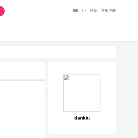
登录
立即注册
切
换
到
宽
版
。
dankiu