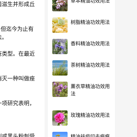
草本精油功效用法
菌滋生并形成丘
树脂精油功效用法
-但迄今为止有
法。
香料精油功效用法
疮类型。在最近
茶树精油功效用法
消灭一种叫做痤
薰衣草精油功效用
法
一项研究表明，
玫瑰精油功效用法
刺或黑头粉刺受
精油祛痘印去疤痕