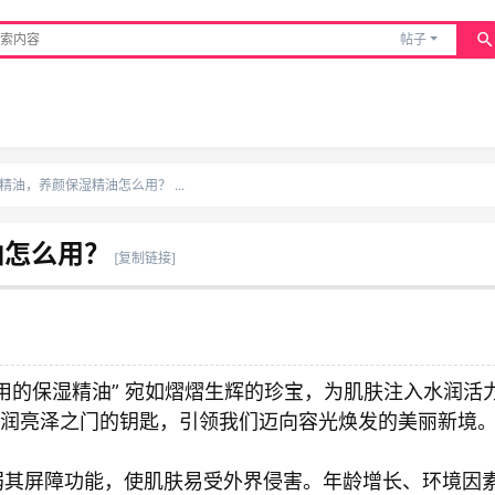
帖子
精油，养颜保湿精油怎么用？ ...
油怎么用？
[复制链接]
用的保湿精油” 宛如熠熠生辉的珍宝，为肌肤注入水润活
水润亮泽之门的钥匙，引领我们迈向容光焕发的美丽新境
弱其屏障功能，使肌肤易受外界侵害。年龄增长、环境因