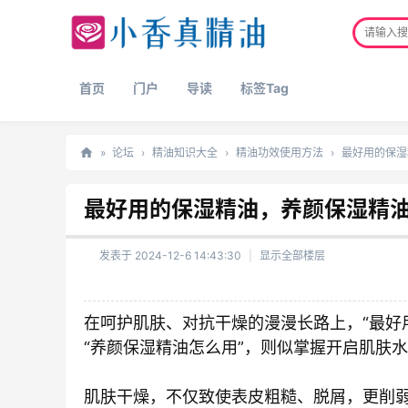
首页
门户
导读
标签Tag
»
论坛
›
精油知识大全
›
精油功效使用方法
›
最好用的保湿
正
最好用的保湿精油，养颜保湿精
品
精
发表于 2024-12-6 14:43:30
|
显示全部楼层
油
网
在呵护肌肤、对抗干燥的漫漫长路上，“最好
“养颜保湿精油怎么用”，则似掌握开启肌肤
肌肤干燥，不仅致使表皮粗糙、脱屑，更削