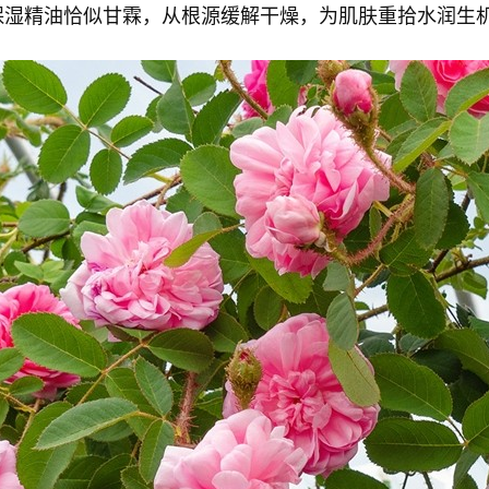
保湿精油恰似甘霖，从根源缓解干燥，为肌肤重拾水润生