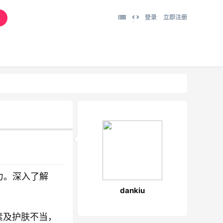
登录
立即注册
切
换
到
宽
版
力。深入了解
。
dankiu
素及护肤不当，