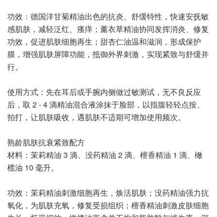
功效：德国洋甘菊精油出色的抗炎、舒缓特性，快速安抚敏
感肌肤，减轻泛红、瘙痒；薰衣草精油协同发挥消炎、修复
功效，促进肌肤细胞再生；甜杏仁油温和滋润，形成保护
膜，增强肌肤屏障功能，抵御外界刺激，实现紧致与舒缓并
行。
使用方式：先在耳后或手腕内侧做过敏测试，无不良反应
后，取 2 - 4 滴精油混合液涂抹于脸部，以指腹轻轻点按、
拍打，让肌肤吸收，遇肌肤不适期可增加使用频次。
熟龄肌肤抗衰紧致配方
材料：茉莉精油 3 滴、没药精油 2 滴、檀香精油 1 滴、橄
榄油 10 毫升。
功效：茉莉精油刺激细胞再生，焕活肌肤；没药精油强力抗
氧化，为肌肤充氧，修复受损组织；檀香精油刺激皮肤细胞