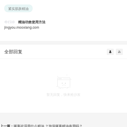
紧实肌肤精油
精油功效使用方法
1510
jingyou.mooxiang.com
全部回复
暂无回复，快来抢沙发
上一篇：
驱寒祛湿用什么精油 ？泡澡驱寒精油有用吗？