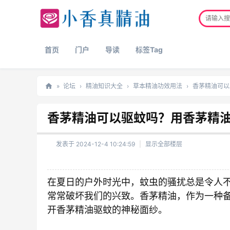
首页
门户
导读
标签Tag
»
论坛
›
精油知识大全
›
草本精油功效用法
›
香茅精油可以
正
香茅精油可以驱蚊吗？用香茅精
品
精
发表于 2024-12-4 10:24:59
|
显示全部楼层
油
网
在夏日的户外时光中，蚊虫的骚扰总是令人不
常常破坏我们的兴致。香茅精油，作为一种
开香茅精油驱蚊的神秘面纱。