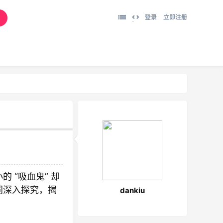
登录
立即注册
切
换
到
宽
版
 “吸血鬼” 却
同深入探究，揭
dankiu