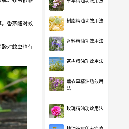
系统。蚊虫依靠
草本精油功效用法
树脂精油功效用法
率。香茅醛对蚊
香料精油功效用法
茅醛对蚊虫也有
茶树精油功效用法
薰衣草精油功效用
法
玫瑰精油功效用法
精油祛痘印去疤痕