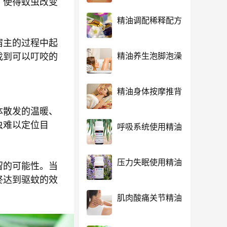
，使得蚊虫改变
精油调配稀释配方
宿主的过程中起
精油养生泡脚泡澡
找到可以叮咬的
精油身体按摩推背
体散发的温暖、
虫难以定位目
呼吸系统使用精油
压力失眠使用精油
留的可能性。当
终达到驱蚊的效
肌肉酸痛关节精油