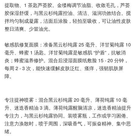
提取物、1 茶匙芦荟胶。金缕梅调节油脂、收敛毛孔，芦荟
胶保湿舒缓，与黑云杉纯露控油、清洁、滋润功效结合。搅
拌均匀制成凝露，洁面后涂脸，轻拍至吸收，可让油性皮肤
整日清爽、少冒油光。
敏感肌修复面膜：准备黑云杉纯露 25 毫升、洋甘菊纯露 10
毫升、蜂蜜 1 汤匙。洋甘菊纯露是敏感肌 “护盾”，抗敏消
炎；蜂蜜滋养修护。混合后浸湿面膜纸敷脸 15 - 20 分钟，
每周 2 - 3 次，能快速缓解皮肤泛红、瘙痒，强韧肌肤屏
障。
专注提神喷雾：混合黑云杉纯露 20 毫升、薄荷纯露 10 毫
升、迷迭香精油 3 滴。薄荷纯露醒脑清凉，迷迭香精油提升
专注力，与黑云杉纯露协同。装喷雾瓶，工作或学习困倦、
注意力涣散时，喷于周围，深吸香气，可振奋精神、集中思
绪。