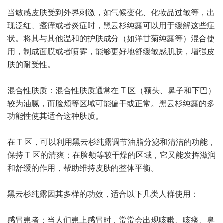
当敏感皮肤受到外界刺激，如气候变化、化妆品过敏等，出
现泛红、瘙痒或者炎症时，黑云杉纯露可以用于缓解这些症
状。将其与其他温和的护肤成分（如洋甘菊纯露等）混合使
用，制成面膜或者喷雾，能够更好地舒缓敏感肌肤，增强皮
肤的耐受性。
混合性肤质：混合性肤质通常在 T 区（额头、鼻子和下巴）
较为油腻，而脸颊等区域可能偏干或正常。黑云杉纯露的多
功能性使其适合这种肤质。
在 T 区，可以利用黑云杉纯露调节油脂分泌和清洁的功能，
保持 T 区的清爽；在脸颊等较干燥的区域，它又能发挥滋润
和舒缓的作用，帮助维持皮肤的整体平衡。
黑云杉纯露因其多样的功效，适合以下几类人群使用：
感冒患者：当人们患上感冒时，常常会出现咳嗽、咳痰、鼻