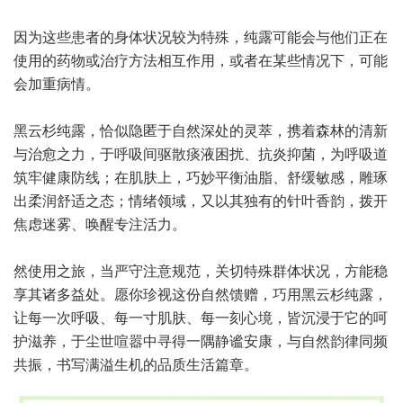
因为这些患者的身体状况较为特殊，纯露可能会与他们正在
使用的药物或治疗方法相互作用，或者在某些情况下，可能
会加重病情。
黑云杉纯露，恰似隐匿于自然深处的灵萃，携着森林的清新
与治愈之力，于呼吸间驱散痰液困扰、抗炎抑菌，为呼吸道
筑牢健康防线；在肌肤上，巧妙平衡油脂、舒缓敏感，雕琢
出柔润舒适之态；情绪领域，又以其独有的针叶香韵，拨开
焦虑迷雾、唤醒专注活力。
然使用之旅，当严守注意规范，关切特殊群体状况，方能稳
享其诸多益处。愿你珍视这份自然馈赠，巧用黑云杉纯露，
让每一次呼吸、每一寸肌肤、每一刻心境，皆沉浸于它的呵
护滋养，于尘世喧嚣中寻得一隅静谧安康，与自然韵律同频
共振，书写满溢生机的品质生活篇章。