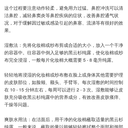
这个过程要注意动作轻柔，避免用力过猛。鼻腔冲洗可以清
洁鼻腔，减轻鼻窦炎等鼻腔疾病的症状，改善鼻腔通气状
况，对于缓解因过敏或感染引起的鼻塞、流涕等有很好的效
果。
湿敷法：先将化妆棉或纱布剪成合适的大小，放入一个干净
的容器中。往容器中倒入足够的黑云杉纯露，使化妆棉或纱
布完全浸湿，一般每片化妆棉大概需要 5 - 8 毫升纯露。
轻轻地将浸湿的化妆棉或纱布敷在脸上或身体其他需要护理
的皮肤部位，如脸颊、额头、手臂等。每次湿敷的时间控制
在 10 - 15 分钟左右，每周可以进行 2 - 3 次。湿敷能够让皮
肤充分吸收黑云杉纯露中的营养成分，有效改善皮肤瘙痒、
干燥等问题。
爽肤水用法：在洁面后，用干净的化妆棉蘸取适量的黑云杉
纯露。一般来说，蘸取的量以能够轻轻擦拭整个面部和颈部