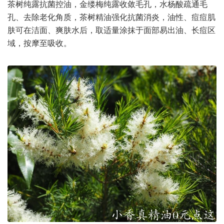
茶树纯露抗菌控油，金缕梅纯露收敛毛孔，水杨酸疏通毛
孔、去除老化角质，茶树精油强化抗菌消炎，油性、痘痘肌
肤可在洁面、爽肤水后，取适量涂抹于面部易出油、长痘区
域，按摩至吸收。