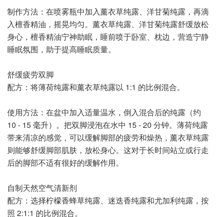
制作方法：在喷雾瓶中加入薰衣草纯露、洋甘菊纯露，再滴
入檀香精油，摇晃均匀。薰衣草纯露、洋甘菊纯露舒缓放松
身心，檀香精油宁神助眠，睡前喷于卧室、枕边，营造宁静
睡眠氛围，助于提高睡眠质量。
舒缓疲劳双脚
配方：将薄荷纯露和薰衣草纯露以 1:1 的比例混合。
使用方法：在盆中加入适量温水，倒入混合后的纯露（约
10 - 15 毫升）。把双脚浸泡在水中 15 - 20 分钟。薄荷纯露
带来清凉的感觉，可以缓解脚部的疲劳和燥热，薰衣草纯露
则能够舒缓脚部肌肤，放松身心。这对于长时间站立或行走
后的脚部不适有很好的缓解作用。
自制天然空气清新剂
配方：选择柠檬香蜂草纯露、迷迭香纯露和尤加利纯露，按
照 2:1:1 的比例混合。