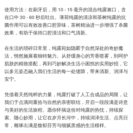
使用方法：在刷牙后，用 10 - 15 毫升的混合纯露漱口，含
在口中 30 - 60 秒后吐出。薄荷纯露的清凉和茶树纯露的抗
菌作用可以有效改善口腔异味，茶树精油进一步增强了杀菌
效果，有助于保持口腔清洁和口气清新。
在生活的琐碎日常里，纯露宛如隐匿于自然深处的奇妙魔
法，悄然施展着独特魅力。从舒缓身心的芳香喷雾，到呵护
肌肤的精致搭配，再到巧妙解决生活小困扰的实用妙招，它
以多元姿态融入我们生活的每一处缝隙，带来清新、润泽与
安宁。
凭借着天然纯粹的力量，纯露打破了人工合成品的局限，让
我们于点滴间重拾与自然的亲密联结，开启一段段满是诗意
与美好的生活旅程。愿你怀揣这份对纯露的热忱，持续探
索、随心妙用，让它在岁月长河中，持续润泽生活、点亮日
常，雕琢出满是馥郁芬芳与细腻质感的生活模样。