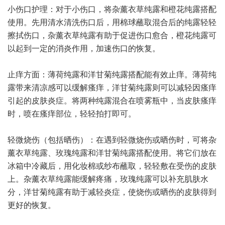
小伤口护理：对于小伤口，将杂薰衣草纯露和橙花纯露搭配
使用。先用清水清洗伤口后，用棉球蘸取混合后的纯露轻轻
擦拭伤口，杂薰衣草纯露有助于促进伤口愈合，橙花纯露可
以起到一定的消炎作用，加速伤口的恢复。
止痒方面：薄荷纯露和洋甘菊纯露搭配能有效止痒。薄荷纯
露带来清凉感可以缓解瘙痒，洋甘菊纯露则可以减轻因瘙痒
引起的皮肤炎症。将两种纯露混合在喷雾瓶中，当皮肤瘙痒
时，喷在瘙痒部位，轻轻拍打即可。
轻微烧伤（包括晒伤）：在遇到轻微烧伤或晒伤时，可将杂
薰衣草纯露、玫瑰纯露和洋甘菊纯露搭配使用。将它们放在
冰箱中冷藏后，用化妆棉或纱布蘸取，轻轻敷在受伤的皮肤
上。杂薰衣草纯露能缓解疼痛，玫瑰纯露可以补充肌肤水
分，洋甘菊纯露有助于减轻炎症，使烧伤或晒伤的皮肤得到
更好的恢复。