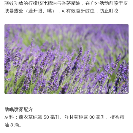
驱蚊功效的柠檬桉叶精油与香茅精油，在户外活动前喷于皮
肤暴露处（避开眼、嘴），可有效驱赶蚊虫，防止叮咬。
助眠喷雾配方
材料：薰衣草纯露 50 毫升、洋甘菊纯露 30 毫升、檀香精
油 3 滴。