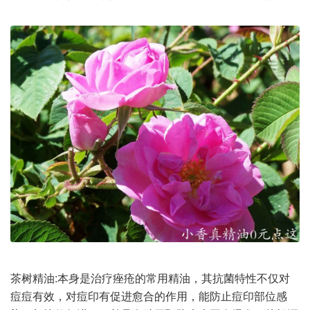
茶树精油:本身是治疗痤疮的常用精油，其抗菌特性不仅对
痘痘有效，对痘印有促进愈合的作用，能防止痘印部位感