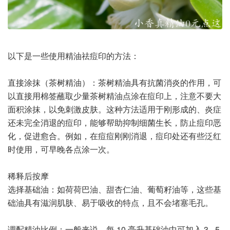
以下是一些使用精油祛痘印的方法：
直接涂抹（茶树精油）：茶树精油具有抗菌消炎的作用，可
以直接用棉签蘸取少量茶树精油点涂在痘印上，注意不要大
面积涂抹，以免刺激皮肤。这种方法适用于刚形成的、炎症
还未完全消退的痘印，能够帮助抑制细菌生长，防止痘印恶
化，促进愈合。例如，在痘痘刚刚消退，痘印处还有些泛红
时使用，可早晚各点涂一次。
稀释后按摩
选择基础油：如荷荷巴油、甜杏仁油、葡萄籽油等，这些基
础油具有滋润肌肤、易于吸收的特点，且不会堵塞毛孔。
调配精油比例：一般来说，每 10 毫升基础油中可加入 3 - 5