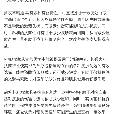
薰衣草精油:具有多种有益特性，可直接涂抹于瑕疵处（或
与基础油混合）。其天然镇静特性有助于调节因失眠或睡眠
不足导致的激素失衡，而激素失衡可能影响皮肤状态。同
时，温和的抗菌性能有助于减少皮肤表面细菌，从而减少痘
痘产生，且有助于痘印的修复愈合，对改善整体皮肤状况有
益。
玫瑰精油:从古代医学中就被提及用于消除疤痕。其强大的
抗菌特性使其成为治疗包括痤疮在内的各种皮肤问题的有效
选择，能够预防痘印形成，还可减少皱纹，有助于保持皮肤
的光滑与紧致，对痘印肌肤的修复和肌肤健康有积极作用。
胡萝卜籽精油:具备抗氧化能力，这种特性有助于对抗自由
基对皮肤的伤害，进而辅助减少痘印。同时，其抗菌和抗真
菌特性可保护皮肤免受外界病菌侵害，为痘印修复创造良好
环境，还被认为对预防因痘印可能产生的黑斑有一定效果。