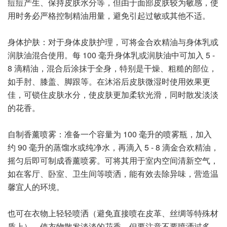
痘痘产生、保持皮肤水分等，但由于面部皮肤较为敏感，使
用时务必严格控制精油用量，避免引起过敏或其他不适。
身体护肤：对于身体皮肤护理，可将金合欢精油与身体乳或
润肤油混合使用。每 100 毫升身体乳或润肤油中可加入 5 -
8 滴精油，混合后涂抹于全身，特别是干燥、粗糙的部位，
如手肘、膝盖、脚跟等。在沐浴后皮肤微湿时使用效果更
佳，可锁住皮肤水分，使皮肤更加柔软光滑，同时散发淡淡
的花香。
自制香薰喷雾：准备一个容量为 100 毫升的喷雾瓶，加入
约 90 毫升的蒸馏水或纯净水，再滴入 5 - 8 滴金合欢精油，
摇匀后即可制成香薰喷雾。可将其用于室内空间清新空气，
如在客厅、卧室、卫生间等喷洒，能有效去除异味，营造温
馨宜人的环境。
也可在衣物上轻轻喷洒（避免直接喷在皮革、丝绸等特殊材
质上），使衣物散发淡淡的花香，但要注意不要喷洒过多，