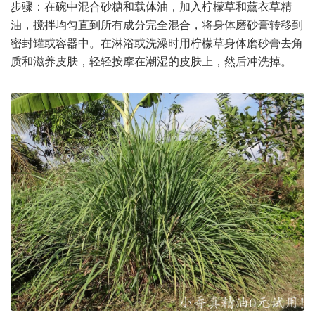
步骤：在碗中混合砂糖和载体油，加入柠檬草和薰衣草精
油，搅拌均匀直到所有成分完全混合，将身体磨砂膏转移到
密封罐或容器中。在淋浴或洗澡时用柠檬草身体磨砂膏去角
质和滋养皮肤，轻轻按摩在潮湿的皮肤上，然后冲洗掉。