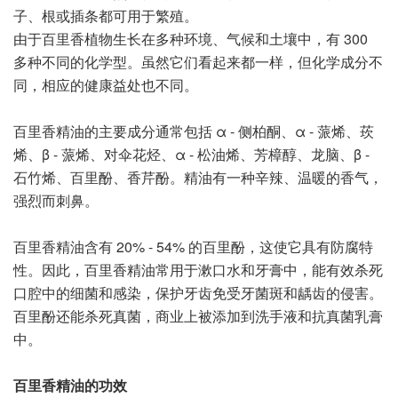
子、根或插条都可用于繁殖。
由于百里香植物生长在多种环境、气候和土壤中，有 300
多种不同的化学型。虽然它们看起来都一样，但化学成分不
同，相应的健康益处也不同。
百里香精油的主要成分通常包括 α - 侧柏酮、α - 蒎烯、莰
烯、β - 蒎烯、对伞花烃、α - 松油烯、芳樟醇、龙脑、β -
石竹烯、百里酚、香芹酚。精油有一种辛辣、温暖的香气，
强烈而刺鼻。
百里香精油含有 20% - 54% 的百里酚，这使它具有防腐特
性。因此，百里香精油常用于漱口水和牙膏中，能有效杀死
口腔中的细菌和感染，保护牙齿免受牙菌斑和龋齿的侵害。
百里酚还能杀死真菌，商业上被添加到洗手液和抗真菌乳膏
中。
百里香精油的功效