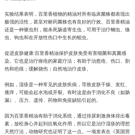
实验结果表明，百里香植物的精油对所有临床菌株都表现出
极强的活性，甚至对耐药菌株也有良好的疗效。百里香精油
还是一种驱虫剂，能杀死肠道寄生虫，可用于治疗蛔虫、绦
虫、钩虫和在开放性伤口中生长的蛆虫。
促进皮肤健康:百里香精油保护皮肤免受有害细菌和真菌感
染。它也是治疗痤疮的家庭疗法；有助于治愈疮、伤口、割
伤和疤痕；缓解烧伤；自然地治疗皮疹。
例如，湿疹是一种常见的皮肤疾病，导致皮肤干燥、发红、
瘙痒，可能会起水泡或开裂。有时这是由于消化不良（如肠
漏）、压力、遗传、药物和免疫缺陷引起的。
因为百里香精油有助于消化系统，通过排尿刺激身体排出毒
素，放松身心并起到抗氧化作用，所以它是治疗湿疹的理想
天然疗法，动物研究也证明了这一点。一项发表在《英国营