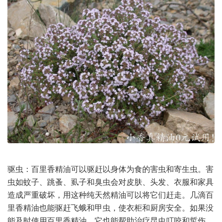
驱虫：百里香精油可以驱赶以身体为食的害虫和寄生虫。害
虫如蚊子、跳蚤、虱子和臭虫会对皮肤、头发、衣服和家具
造成严重破坏，用这种纯天然精油可以将它们赶走。几滴百
里香精油也能驱赶飞蛾和甲虫，使衣柜和厨房安全。如果没
能及时使用百里香精油，它也能帮助治疗昆虫叮咬和蜇伤。