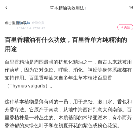
草本精油功效用法
Dankiu
点击重新加载
金牌会员
关注
2024-11-4 17:02:47
百里香精油有什么功效，百里香单方纯精油的
用途
百里香精油是周围最强的抗氧化精油之一，自古以来就被用
作药草，因为它对免疫、呼吸、消化、神经等身体系统都有
支持作用。百里香精油来自多年生草本植物百里香
（Thymus vulgaris）。
这种草本植物是薄荷科的一员，用于烹饪、漱口水、香包和
芳香疗法。它原产于南欧，从地中海西部到意大利南部。百
里香植株是一种丛生的、木质基部的常绿亚灌木，有小而芳
香浓郁的灰绿色叶子和在初夏开花的紫色或粉色花簇。