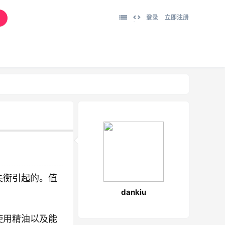
登录
立即注册
切
换
到
宽
版
失衡引起的。值
dankiu
使用精油以及能