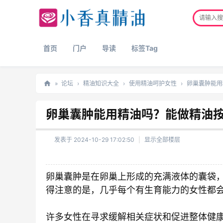
首页
门户
导读
标签Tag
»
论坛
›
精油知识大全
›
使用精油呵护女性
›
卵巢囊肿能用精
正
卵巢囊肿能用精油吗？能做精油
品
精
发表于 2024-10-29 17:02:50
|
显示全部楼层
油
网
卵巢囊肿是在卵巢上形成的充满液体的囊袋
得注意的是，几乎每个有生育能力的女性都
许多女性在寻求缓解相关症状和促进整体健