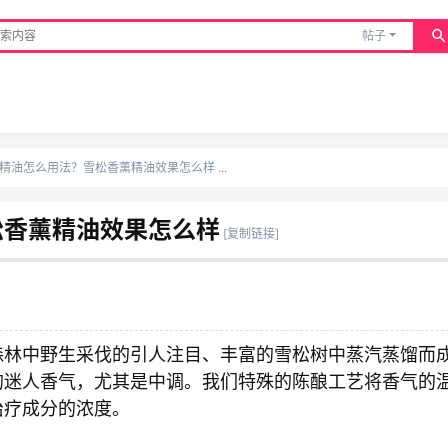
帖子
精油怎么用法？雪松香薰精油效果怎么样 ...
松香薰精油效果怎么样
[复制链接]
森林中野生采伐的引人注目、丰富的雪松树中蒸汽蒸馏而
的迷人香气，尤其是中调。我们特殊的陈酿工艺将香气的
治疗成分的浓度。