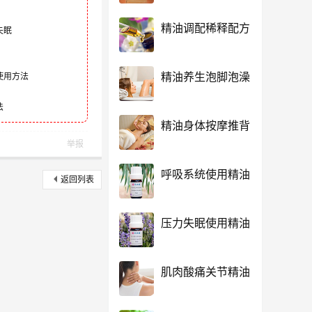
精油调配稀释配方
失眠
精油养生泡脚泡澡
使用方法
法
精油身体按摩推背
举报
呼吸系统使用精油
返回列表
压力失眠使用精油
肌肉酸痛关节精油