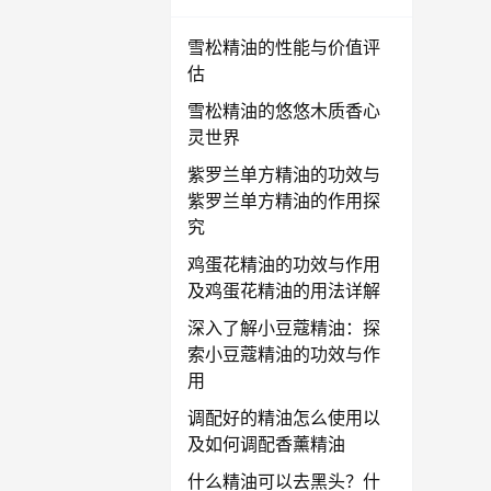
雪松精油的性能与价值评
估
雪松精油的悠悠木质香心
灵世界
紫罗兰单方精油的功效与
紫罗兰单方精油的作用探
究
鸡蛋花精油的功效与作用
及鸡蛋花精油的用法详解
深入了解小豆蔻精油：探
索小豆蔻精油的功效与作
用
调配好的精油怎么使用以
及如何调配香薰精油
什么精油可以去黑头？什