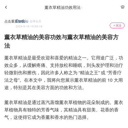
薰衣草精油功效用法
Dankiu
点击重新加载
金牌会员
关注
2024-9-18 15:58:16
薰衣草精油的美容功效与薰衣草精油的美容方
法
薰衣草精油是最受欢迎和喜爱的精油之一。它用途广泛，功
效众多，从缓解疼痛、支持放松和睡眠，到头发护理和治疗
轻微割伤和擦伤，因此许多人称之为 “精油之王” 或 “芳香疗
法之母”。在本文中，我将向您展示薰衣草精油的前 10 大用
途，特别是其在美容方面的功效和方法。
薰衣草精油是通过蒸汽蒸馏薰衣草植物的花朵制成的。薰衣
草植物具有独特的芳香气味，其精油具有甜美、花香的香
气，这使得它成为香薰和香水的热门选择。