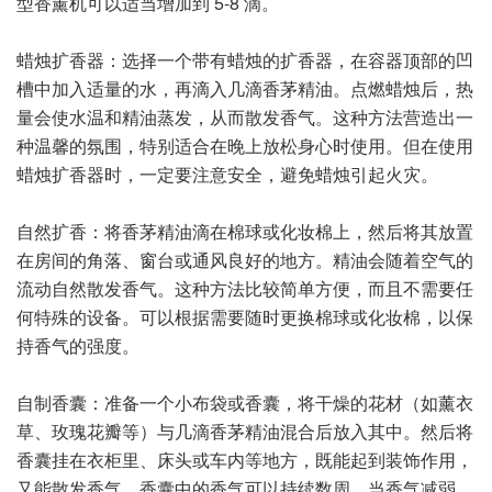
型香薰机可以适当增加到 5-8 滴。
蜡烛扩香器：选择一个带有蜡烛的扩香器，在容器顶部的凹
槽中加入适量的水，再滴入几滴香茅精油。点燃蜡烛后，热
量会使水温和精油蒸发，从而散发香气。这种方法营造出一
种温馨的氛围，特别适合在晚上放松身心时使用。但在使用
蜡烛扩香器时，一定要注意安全，避免蜡烛引起火灾。
自然扩香：将香茅精油滴在棉球或化妆棉上，然后将其放置
在房间的角落、窗台或通风良好的地方。精油会随着空气的
流动自然散发香气。这种方法比较简单方便，而且不需要任
何特殊的设备。可以根据需要随时更换棉球或化妆棉，以保
持香气的强度。
自制香囊：准备一个小布袋或香囊，将干燥的花材（如薰衣
草、玫瑰花瓣等）与几滴香茅精油混合后放入其中。然后将
香囊挂在衣柜里、床头或车内等地方，既能起到装饰作用，
又能散发香气。香囊中的香气可以持续数周，当香气减弱