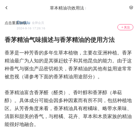
草本精油功效用法
Dankiu
点击重新加载
金牌会员
关注
2024-9-16 17:26:16
香茅精油气味描述与香茅精油的使用方法
香茅是一种芳香的多年生草本植物，主要在亚洲种植。香茅
精油最广为人知的是其驱赶蚊子和其他昆虫的能力。由于这
种香气与驱虫产品密切相关，香茅精油的其他有益用途常常
被忽视（请参考下面的香茅精油用途部分）。
香茅精油富含香茅醛（醛类）、香叶醇和香茅醇（单萜
醇）。具体成分可能会因多种因素而有所不同，包括种植地
区。从芳香角度来看，香茅精油具有柑橘味、略带水果味、
清新和甜美的香气，与柑橘、花卉、草本和木质家族的精油
能很好地融合。