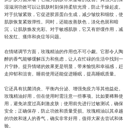
湿滋润功效可以让肌肤时刻保持柔软光滑，防止干燥起皮。
对于抗皱紧致，它促进胶原蛋白生成，减少皱纹和细纹，使
肌肤恢复紧致弹性。同时，还能改善肤色，淡化色斑和暗
沉，让肌肤焕发光彩。对于敏感肌肤，它又有舒缓作用，减
轻发红、瘙痒和炎症等问题。
在情绪调节方面，玫瑰精油的作用也不可小觑。它那令人陶
醉的香气能够缓解压力和焦虑，让人在忙碌的生活中找到一
片宁静。提升情绪的效果更是明显，带来愉悦和幸福感，赶
走抑郁和沮丧。睡前使用还能促进睡眠，提高睡眠质量。
它还具有抗菌消炎、平衡内分泌、增强免疫力等其他益处。
玫瑰精油好用，但在使用时需注意一些事项。比如要稀释使
用，避免浓度过高刺激皮肤；使用前先进行过敏测试，确保
安全；正确保存，防止功效和质量受损。玫瑰精油以其卓越
的功效和迷人的香气，确实非常好用，值得大家去尝试和体
验。