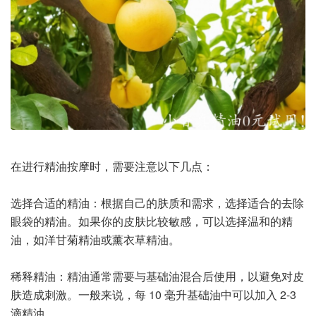
在进行精油按摩时，需要注意以下几点：
选择合适的精油：根据自己的肤质和需求，选择适合的去除
眼袋的精油。如果你的皮肤比较敏感，可以选择温和的精
油，如洋甘菊精油或薰衣草精油。
稀释精油：精油通常需要与基础油混合后使用，以避免对皮
肤造成刺激。一般来说，每 10 毫升基础油中可以加入 2-3
滴精油。