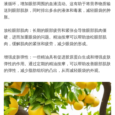
液循环，增加眼部周围的血液流动。这有助于将营养物质输
送到眼部肌肤，同时排出多余的液体和毒素，减轻眼袋的肿
胀。
放松眼部肌肉：长期的眼部疲劳和紧张会导致眼部肌肉僵
硬，进而加重眼袋的问题。精油按摩可以帮助放松眼部肌
肉，缓解肌肉的紧张和疲劳，减少眼袋的形成。
增强皮肤弹性：一些精油具有促进胶原蛋白生成和增强皮肤
弹性的作用。通过定期的精油按摩，可以帮助改善眼部肌肤
的弹性，减少脂肪组织的凸出，从而减轻眼袋的外观。