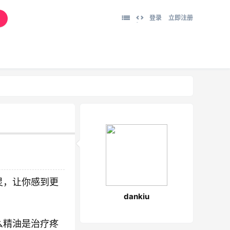
登录
立即注册
切
换
到
宽
版
灵，让你感到更
dankiu
么精油是治疗疼