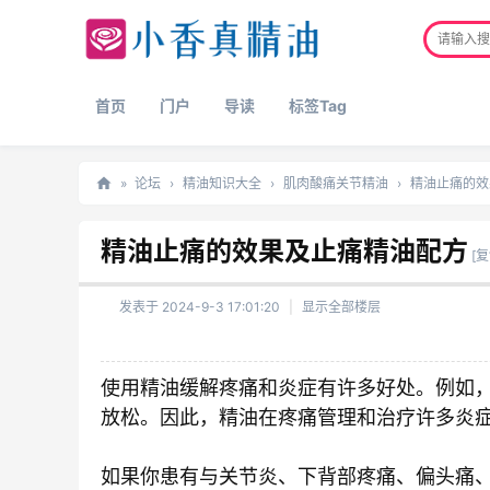
首页
门户
导读
标签Tag
»
论坛
›
精油知识大全
›
肌肉酸痛关节精油
›
精油止痛的效
正
精油止痛的效果及止痛精油配方
品
[
精
发表于 2024-9-3 17:01:20
|
显示全部楼层
油
网
使用精油缓解疼痛和炎症有许多好处。例如
放松。因此，精油在疼痛管理和治疗许多炎
如果你患有与关节炎、下背部疼痛、偏头痛