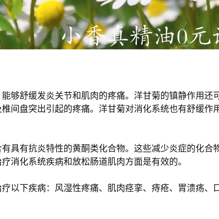
，能够舒缓发炎关节和肌肉的疼痛。洋甘菊的镇静作用还
及椎间盘突出引起的疼痛。洋甘菊对消化系统也有舒缓作
含有具有抗炎特性的黄酮类化合物。这些减少炎症的化合
治疗消化系统疾病和放松肠道肌肉方面是有效的。
治疗以下疾病：风湿性疼痛、肌肉痉挛、痔疮、胃溃疡、