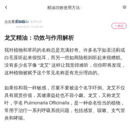
精油功效使用方法
Dankiu
点击重新加载
金牌会员
关注
2024-8-27 15:35:48
龙艾精油：功效与作用解析
我对植物和草药的名称总是充满好奇。许多名字如圣洁蓟或
白毛茛听起来很悦耳，而另一些如商陆根则听起来很糟糕。
没有多少名字像 “龙艾” 这样让我觉得难听，但你即将发现，
这种植物被赋予这个常见名称是有充分理由的。
如果你和我一样敏感，尽量不要被这个名字吓倒。龙艾不仅
具有观赏价值，其健康益处也不容小觑。龙艾，又称龙艾
叶，学名 Pulmonaria Officinalis，是一种命名恰当的植物，
常用于治疗一系列呼吸系统问题，包括感冒、咳嗽、支气管
炎和哮喘。