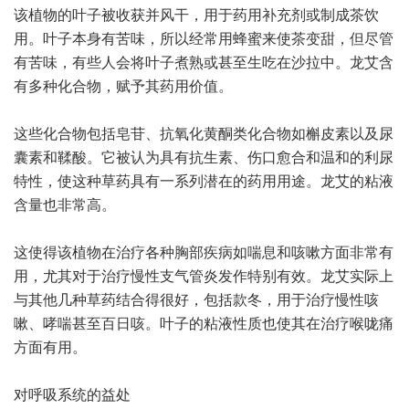
该植物的叶子被收获并风干，用于药用补充剂或制成茶饮
用。叶子本身有苦味，所以经常用蜂蜜来使茶变甜，但尽管
有苦味，有些人会将叶子煮熟或甚至生吃在沙拉中。龙艾含
有多种化合物，赋予其药用价值。
这些化合物包括皂苷、抗氧化黄酮类化合物如槲皮素以及尿
囊素和鞣酸。它被认为具有抗生素、伤口愈合和温和的利尿
特性，使这种草药具有一系列潜在的药用用途。龙艾的粘液
含量也非常高。
这使得该植物在治疗各种胸部疾病如喘息和咳嗽方面非常有
用，尤其对于治疗慢性支气管炎发作特别有效。龙艾实际上
与其他几种草药结合得很好，包括款冬，用于治疗慢性咳
嗽、哮喘甚至百日咳。叶子的粘液性质也使其在治疗喉咙痛
方面有用。
对呼吸系统的益处