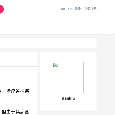
登录
立即注册
切
换
到
宽
版
用于治疗各种疾
dankiu
，但由于其高含