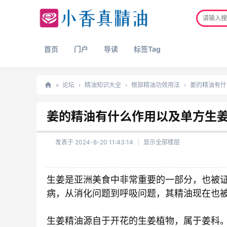
首页
门户
导读
标签Tag
»
论坛
›
精油知识大全
›
根部精油功效用法
›
姜的精油有什
正
姜的精油有什么作用以及单方生
品
精
发表于 2024-8-20 11:43:14
|
显示全部楼层
油
网
生姜是亚洲美食中非常重要的一部分，也被
病，从消化问题到呼吸问题，其精油现在也
生姜精油源自于开花的生姜植物，属于姜科