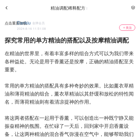
精油调配稀释配方
Dankiu
点击重新加载
金牌会员
关注
2024-8-16 11:51:08
探究常用的单方精油的搭配以及按摩精油调配
在精油的世界里，有着丰富多样的组合方式可以为我们带来
各种益处。无论是用于香薰还是按摩，正确的精油搭配至关
重要。
常用的单方精油的搭配具有多种奇妙的效果。比如薰衣草精
油和薄荷精油的组合，薰衣草精油以其舒缓和放松的特性闻
名，而薄荷精油则有着清凉提神的作用。
将这两者搭配在一起用于香薰，可以创造出一种既宁静又能
振奋精神的氛围。在忙碌了一天后，回到家中开启香薰设
备，让这两种精油的混合香气弥漫在空气中，能够帮助我们