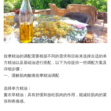
按摩精油的调配需要根据不同的需求和目标来选择合适的单
方精油以及基础油进行搭配，以下为你提供一些调配方案及
详细步骤：
一、缓解肌肉酸痛按摩精油调配
选择单方精油：
薰衣草精油：具有舒缓和放松肌肉的作用，能减轻肌肉的紧
张和疼痛感。