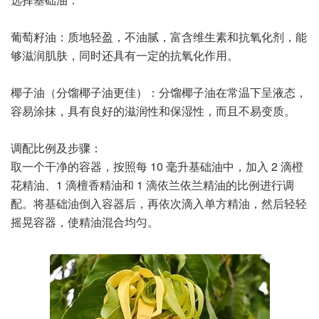
葡萄籽油：质地轻盈，不油腻，富含维生素和抗氧化剂，能
够滋润肌肤，同时还具有一定的抗氧化作用。
椰子油（分馏椰子油更佳）：分馏椰子油在常温下呈液态，
容易涂抹，具有良好的滋润性和保湿性，而且不易变质。
调配比例及步骤：
取一个干净的容器，按照每 10 毫升基础油中，加入 2 滴橙
花精油、1 滴檀香精油和 1 滴依兰依兰精油的比例进行调
配。将基础油倒入容器后，再依次滴入单方精油，然后轻轻
摇晃容器，使精油混合均匀。