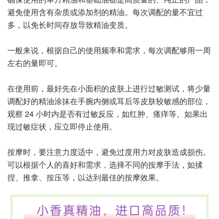
避免使用含有杂质或添加剂的精油。每次调配的量不宜过
多，以免长时间存放导致精油变质。
一般来说，根据自己的使用频率和需求，每次调配够用一周
左右的量即可。
在使用前，最好先在小面积的皮肤上进行过敏测试，将少量
调配好的精油涂抹在手腕内侧或耳后等皮肤较敏感的部位，
观察 24 小时内是否有过敏反应，如红肿、瘙痒等。如果出
现过敏症状，应立即停止使用。
按摩时，要注意力度适中，避免过度用力对皮肤造成损伤。
可以根据个人的喜好和需求，选择不同的按摩手法，如揉
捏、推拿、按压等，以达到最佳的按摩效果。