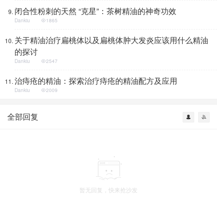
闭合性粉刺的天然 “克星”：茶树精油的神奇功效
Dankiu
1865
关于精油治疗扁桃体以及扁桃体肿大发炎应该用什么精油
的探讨
Dankiu
2547
治痔疮的精油：探索治疗痔疮的精油配方及应用
Dankiu
2009
全部回复
暂无回复，快来抢沙发