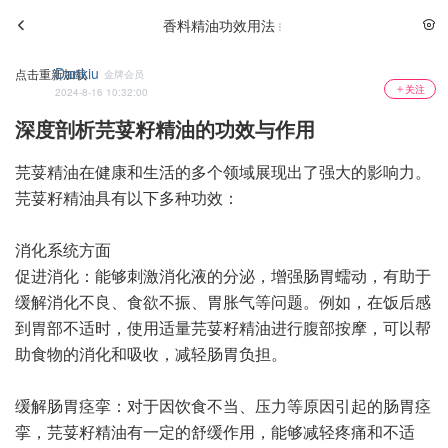
香料精油功效用法
Dankiu
点击重新加载
金牌会员
关注
2024-8-16 10:32:00
深度剖析芫荽籽精油的功效与作用
芫荽精油在健康和生活的多个领域展现出了强大的影响力。
芫荽籽精油具有以下多种功效：
消化系统方面
促进消化：能够刺激消化液的分泌，增强肠胃蠕动，有助于
缓解消化不良、食欲不振、胃胀气等问题。例如，在饭后感
到胃部不适时，使用适量芫荽籽精油进行腹部按摩，可以帮
助食物的消化和吸收，减轻肠胃负担。
缓解肠胃痉挛：对于因饮食不当、压力等原因引起的肠胃痉
挛，芫荽籽精油有一定的舒缓作用，能够减轻疼痛和不适