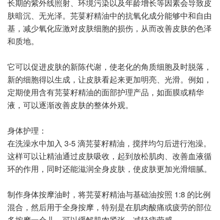
长期的紫外线照射、环境污染以及年龄增长等因素会导致皮
肤暗沉、无光泽。芫荽籽精油中的抗氧化成分能够中和自由
基，减少氧化应激对皮肤细胞的损伤，从而改善皮肤的色泽
和质地。
它可以促进皮肤的新陈代谢，使老化的角质细胞及时脱落，
新的细胞得以生成，让皮肤看起来更加明亮、光滑。例如，
定期使用含有芫荽籽精油的面部护理产品，如面膜或精华
液，可以逐渐改善皮肤的整体外观。
身体护理：
在洗澡水中加入 3-5 滴芫荽籽精油，搅拌均匀后进行泡澡。
这样可以让精油通过皮肤吸收，起到放松肌肉、改善血液循
环的作用，同时还能滋润全身皮肤，使皮肤更加光滑细腻。
制作身体按摩油时，将芫荽籽精油与基础油按照 1:8 的比例
混合，然后用于全身按摩，特别是在肌肉酸痛或疲劳的部位
多按摩一会儿，可以缓解肌肉紧张，减轻疲劳感。