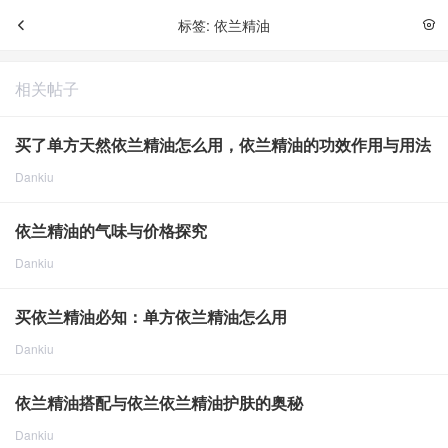
标签: 依兰精油
相关帖子
买了单方天然依兰精油怎么用，依兰精油的功效作用与用法
Dankiu
点击重新加载
2024-1-8
2087
依兰精油的气味与价格探究
Dankiu
点击重新加载
2024-8-8
1768
买依兰精油必知：单方依兰精油怎么用
Dankiu
点击重新加载
2024-8-20
1766
依兰精油搭配与依兰依兰精油护肤的奥秘
Dankiu