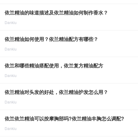
点击重新加载
2024-8-20
1871
依兰精油的味道描述及依兰精油如何制作香水？
Dankiu
点击重新加载
2024-9-23
2500
依兰精油如何使用？依兰精油配方有哪些？
Dankiu
点击重新加载
2024-9-26
2348
依兰和哪些精油搭配使用，依兰复方精油配方
Dankiu
点击重新加载
2024-11-1
1789
依兰精油对头发的好处，依兰精油护发怎么用？
Dankiu
点击重新加载
2024-12-2
1877
依兰依兰精油可以按摩胸部吗?依兰精油丰胸怎么调配?
Dankiu
点击重新加载