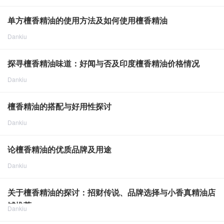
点击重新加载
2024-8-8
1763
单方檀香精油的使用方法及如何使用檀香精油
Dankiu
点击重新加载
2024-8-8
1741
探寻檀香精油味道：好闻与否及印度檀香精油价格情况
Dankiu
点击重新加载
2024-8-8
1789
檀香精油的搭配与好用性探讨
Dankiu
点击重新加载
2024-8-8
1736
论檀香精油的优质品牌及用途
Dankiu
点击重新加载
2024-8-8
1618
关于檀香精油的探讨：招财传说、品牌选择与小香真精油店
铺推荐
Dankiu
点击重新加载