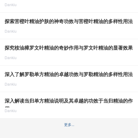
Dankiu
点击重新加载
2024-8-14
2239
探索苦橙叶精油护肤的神奇功效与苦橙叶精油的多样性用法
Dankiu
点击重新加载
2024-8-15
2181
探究桉油樟罗文叶精油的奇妙作用与罗文叶精油的显著效果
Dankiu
点击重新加载
2024-8-15
1821
深入了解罗勒单方精油的卓越功效与罗勒精油的多样性用法
Dankiu
点击重新加载
2024-8-15
1769
深入解读当归单方精油说明及其卓越的功效于当归精油的作
用
Dankiu
点击重新加载
2024-8-15
2002
更多...