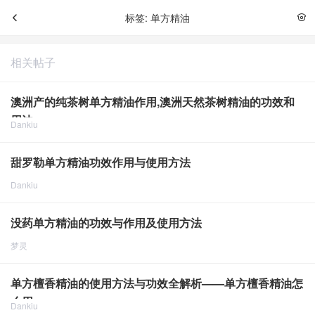
标签: 单方精油
相关帖子
澳洲产的纯茶树单方精油作用,澳洲天然茶树精油的功效和
用法
Dankiu
点击重新加载
2023-9-26
2383
甜罗勒单方精油功效作用与使用方法
Dankiu
点击重新加载
2023-12-5
2104
没药单方精油的功效与作用及使用方法
梦灵
点击重新加载
2024-8-7
1973
单方檀香精油的使用方法与功效全解析——单方檀香精油怎
么用
Dankiu